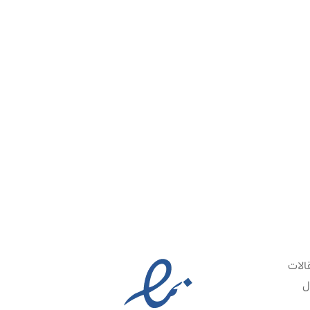
نتقادی اخلاق لکان
الات
ل