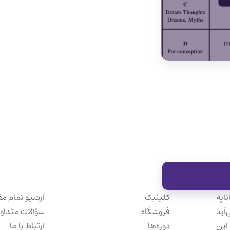
previous
ک
درآمدی بر اخلاق روانکاوی: خوانش ا
post:
ناپه
کلینیک
آرشیو تمام مق
‌آید
فروشگاه
سؤالات متداو
این
دوره‌ها
ارتباط با ما