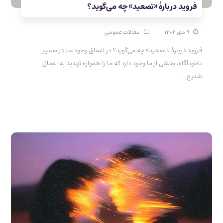
فروید دربارهٔ «تصعید» چه می‌گوید؟
۹ مهر ۱۴۰۴
مقالات عمومی
فروید دربارهٔ «تصعید» چه می‌گوید؟ در اعماق وجود ما، در ضمیر
ناخودآگاه، بخشی از ما وجود دارد که ما را همواره تهدید به اعمال
شنیع…