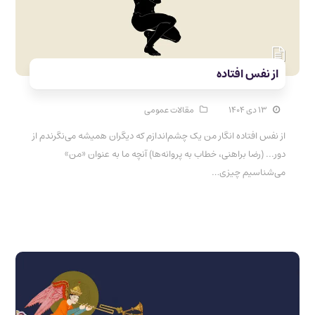
از نفس افتاده
۱۳ دی ۱۴۰۴
مقالات عمومی
از نفس افتاده انگار من یک چشم‌اندازم که دیگران همیشه می‌نگرندم از
دور... (رضا براهنی، خطاب به پروانه‌ها) آنچه ما به عنوان «من»
می‌شناسیم چیزی…