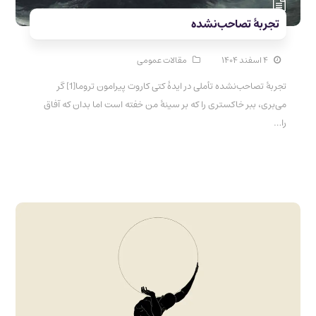
تجربهٔ تصاحب‌نشده
۴ اسفند ۱۴۰۴
مقالات عمومی
تجربهٔ تصاحب‌نشده تأملی در ایدهٔ کتی کاروت پیرامون تروما[1] گر
می‌بری، ببر خاکستری را که بر سینهٔ من خفته است اما بدان که آفاق
را…