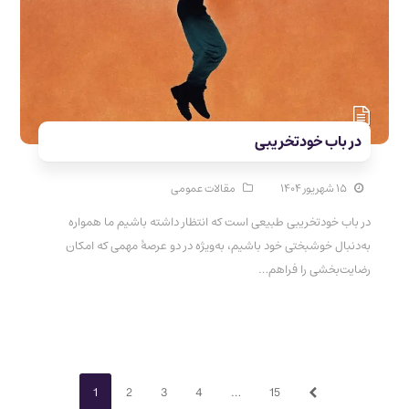
در باب خودتخریبی
۱۵ شهریور ۱۴۰۴
مقالات عمومی
در باب خودتخریبی طبیعی است که انتظار داشته باشیم ما همواره
به‌دنبال خوشبختی خود باشیم، به‌ویژه در دو عرصهٔ مهمی که امکان
رضایت‌بخشی را فراهم…
Page
Page
Page
Page
Page
1
2
3
4
…
15
Next