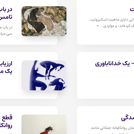
ت
در با
تامس
نی دارای ماهیت اسکیزوئید،
ف کرده‌اند؛ و مواردی…
←
در باب م
سی میلاد
- یک خداناباوری
ارزیا
یک مد
شدگی
قطع ع
روانک
ن روانکاوانه جملاتی مانند