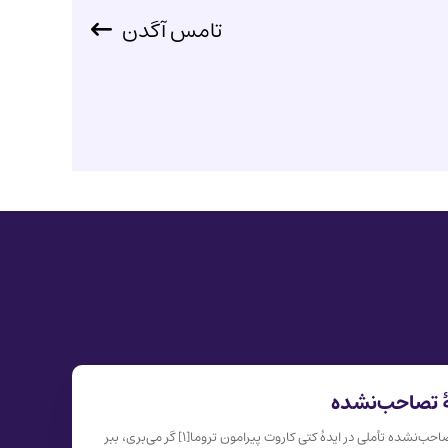
تامس آگدن
ٔ تصاحب‌نشده
تجربهٔ تصاحب‌نشده تأملی در ایدهٔ کتی کاروت پیرامون تروما[۱] گر می‌بری، ببر