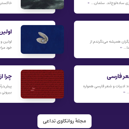
یزی ساده‌لوح‌اند. سلمان…
←
خاکستری
اولین
یگران همیشه می‌نگرندم از
اولین و 
 ما…
←
خود مراج
شعر فارسی
چرا ا
ه: ادبیات و شعر فارسی همواره
پیش‌درآم
…
←
بیرونی 
مجلهٔ روانکاوی تداعی