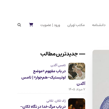
دانشنامه
مکتب تهران
ورود | عضویت
جدیدترین مطالب
تامس آگدن
در باب مفهوم «موضع
اوتیستیک-هم‌جوار» | تامس
آگدن
۷ مرداد ۱۴۰۵
ژک لکان
,
لکانی
در باب مرگ خدا در نگاه لکان-