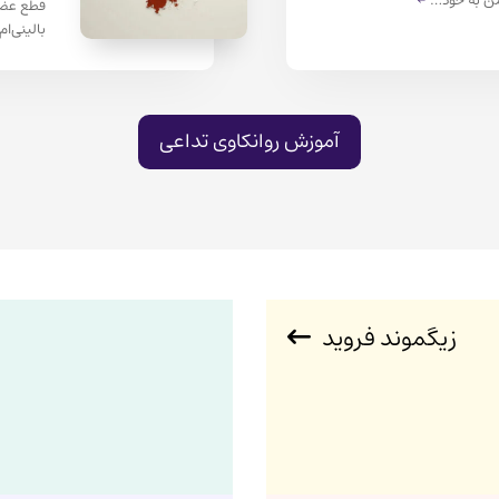
من به خود…
←
قطع عضو 
بالینی‌
آموزش روانکاوی تداعی
زیگموند فروید