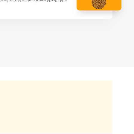
«من دروغین هستم»، «این من نیستم»، «