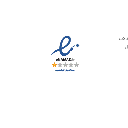
الات
ل