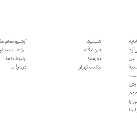
ناپه
کلینیک
آرشیو تمام مق
‌آید
فروشگاه
سؤالات متداو
این
دوره‌ها
ارتباط با ما
میهٔ
مکتب تهران
دربارهٔ ما
ست.
وزش
مهم
 را
 ما