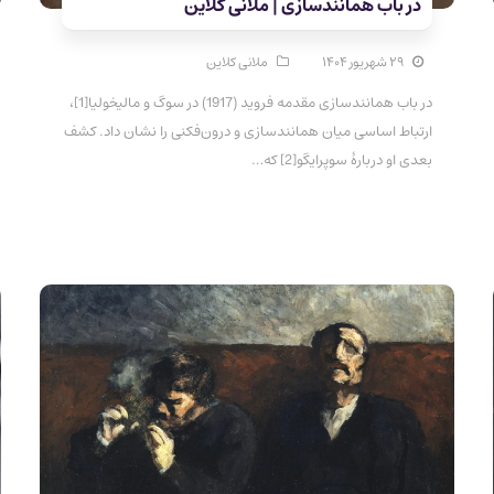
در باب همانند‌سازی | ملانی کلاین
۲۹ شهریور ۱۴۰۴
ملانی کلاین
در باب همانند‌سازی مقدمه فروید (1917) در سوگ و مالیخولیا[1]،
ارتباط اساسی میان همانند‌سازی و درون‌فکنی را نشان داد. کشف
بعدی او دربارۀ سوپرایگو[2] که…