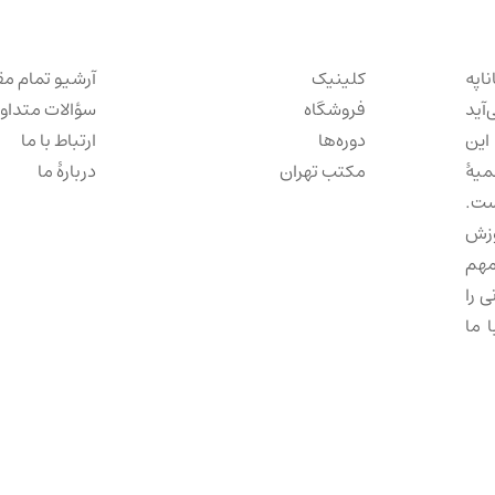
ناپه
کلینیک
آرشیو تمام مق
‌آید
فروشگاه
سؤالات متداو
این
دوره‌ها
ارتباط با ما
میهٔ
مکتب تهران
دربارهٔ ما
ست.
وزش
مهم
 را
 ما