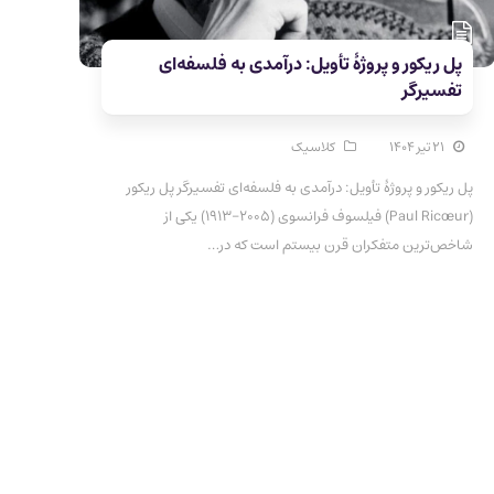
پل ریکور و پروژهٔ تأویل: درآمدی به فلسفه‌ای
تفسیرگر
۲۱ تیر ۱۴۰۴
کلاسیک
پل ریکور و پروژهٔ تأویل: درآمدی به فلسفه‌ای تفسیرگر پل ریکور
(Paul Ricœur) فیلسوف فرانسوی (۲۰۰۵–۱۹۱۳) یکی از
شاخص‌ترین متفکران قرن بیستم است که در…