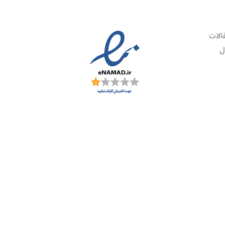
الات
ل