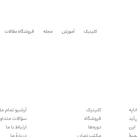
کلینیک
آموزش
مجله
فروشگاه مقالات
ناپه
کلینیک
آرشیو تمام مق
‌آید
فروشگاه
سؤالات متداو
این
دوره‌ها
ارتباط با ما
میهٔ
مکتب تهران
دربارهٔ ما