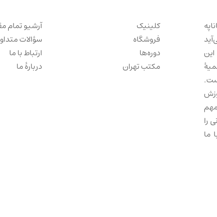
ناپه
کلینیک
آرشیو تمام مق
‌آید
فروشگاه
سؤالات متداو
این
دوره‌ها
ارتباط با ما
میهٔ
مکتب تهران
دربارهٔ ما
ست.
وزش
مهم
 را
 ما