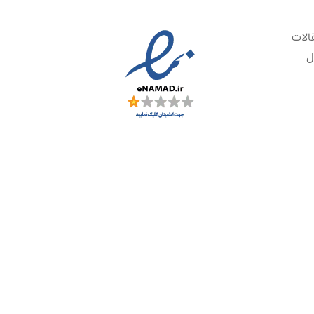
الات
ل