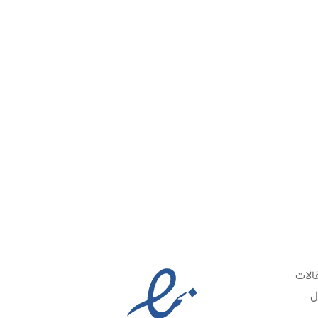
الات
ل