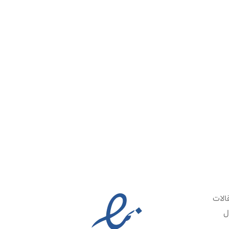
الات
ل