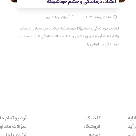
اعتیاد، درماندگی و خشم خودشیفته
۱۸ اردیبهشت ۱۴۰۳
آموزش روانکاوی
اعتیاد، درماندگی و خشم[1] خودشیفته چکیده در بسیاری از موارد،
رفتار اعتیادآور از طریق کنترل و تنظیم حالت عاطفی فرد، احساس
درماندگی یا ناتوانی را…
ناپه
کلینیک
آرشیو تمام مق
‌آید
فروشگاه
سؤالات متداو
این
دوره‌ها
ارتباط با ما