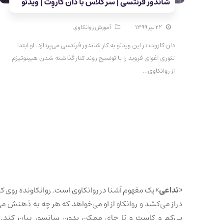
شاندور فرنتسی | سر کلاس با دان کاروِت | ویدئو
۲۲ تیر ۱۳۹۹
آموزش روانکاوی
دان کاروت در این ویدئو به کار شاندور فرنتسی می‌پردازد. او ابتدا
تئوری اغوای فروید را با توضیح روند کنار گذاشته شدن هیپنوتیزم
از روانکاوی…
«
تداعی
» یک مفهوم آشنا در روانکاوی است. روانکاونده روی کا
دراز می‌کشد و روانکاو از او می‌خواهد که هر چه به ذهنش می
بی‌کم و کاست و تا جای ممکن بدون سانسور بیان کند. 