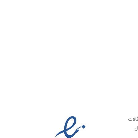
الات
ل