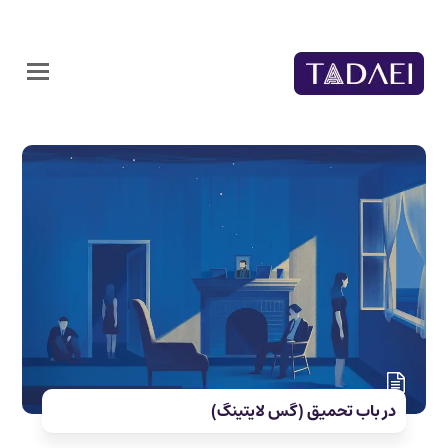
در باب تحمیق (گس لایتینگ)