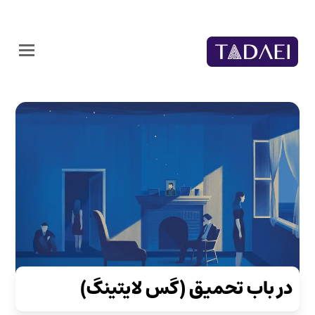
در باب تحمیق (گس لایتینگ)