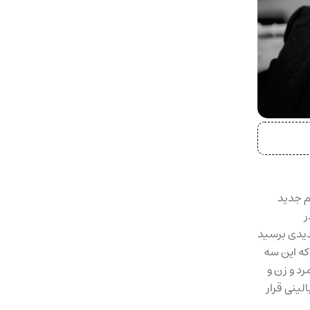
م جدید
ر
جدیدی برسید
که این سه
د و زن و
لینی قرار