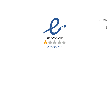
الات
ل