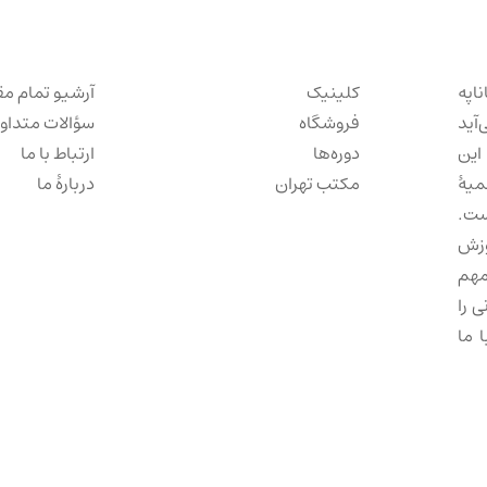
ناپه
کلینیک
آرشیو تمام مق
‌آید
فروشگاه
سؤالات متداو
این
دوره‌ها
ارتباط با ما
میهٔ
مکتب تهران
دربارهٔ ما
ست.
وزش
مهم
 را
 ما