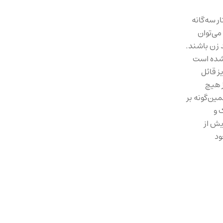
ر سه‌گانه
می‌توان
 زن باشند.
 شده است
ز قائل
ز هیچ
ین‌گونه بر
 و
یش از
ود