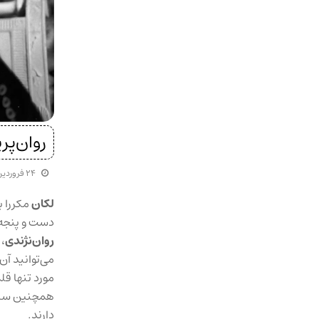
روان‌پر
۲۴ فروردین ۱۴۰۱
لکان
مکررا ب
دست و پنجه ن
روان‌نژندی
،
می‌توانید آن
مورد تنها قل
همچنین ساختا
دارند.