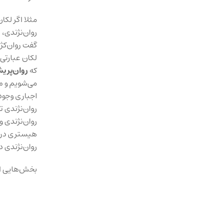
مثلا اگر لکا
روان‌نژندی، 
گفت روان‌کژی
لکان عبارتی 
که
روان‌پریش
می‌شویم و م
اجباری وجود
روان‌نژندی ت
روان‌نژندی 
هیستری در ن
روان‌نژندی د
بخش‌هایی از 