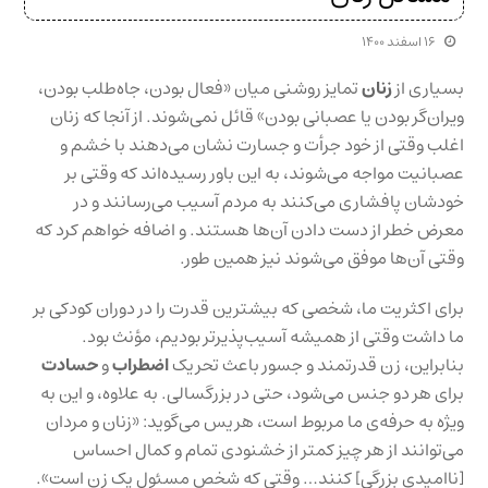
۱۶ اسفند ۱۴۰۰
بسیاری از
زنان
تمایز روشنی میان «فعال بودن، جاه‌طلب بودن،
ویران‌گر بودن یا عصبانی بودن» قائل نمی‌شوند. از آنجا که زنان
اغلب وقتی از خود جرأت و جسارت نشان می‌دهند با خشم و
عصبانیت مواجه می‌شوند، به این باور رسیده‌اند که وقتی بر
خودشان پافشاری می‌کنند به مردم آسیب می‌رسانند و در
معرض خطر از دست دادن آن‌ها هستند. و اضافه خواهم کرد که
وقتی آن‌ها موفق می‌شوند نیز همین طور.
برای اکثریت ما، شخصی که بیشترین قدرت را در دوران کودکی بر
ما داشت وقتی از همیشه آسیب‌پذیرتر بودیم، مؤنث بود.
بنابراین، زن قدرتمند و جسور باعث تحریک
اضطراب
و
حسادت
برای هر دو جنس می‌شود، حتی در بزرگسالی. به علاوه، و این به
ویژه به حرفه‌ی ما مربوط است، هریس می‌گوید: «زنان و مردان
می‌توانند از هر چیز کمتر از خشنودی تمام و کمال احساس
[ناامیدی بزرگی] کنند… وقتی که شخص مسئول یک زن است».