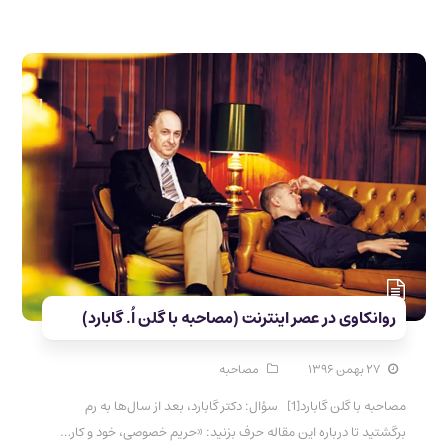
روانکاوی در عصر اینترنت (مصاحبه با گلن اُ. گابارد)
۲۷ بهمن ۱۳۹۶
مصاحبه
مصاحبه با گلن گابارد[1] سؤال: دکتر گابارد، بعد از سال‌ها به رم
برگشتید تا درباره این مقاله‌ حرف بزنید: «حریم خصوصی، خود و کار…