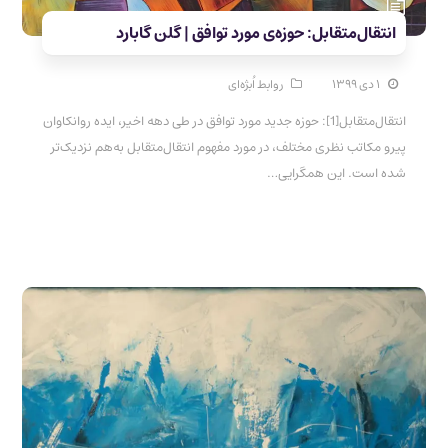
انتقال­‌متقابل: حوزه‌ی مورد توافق | گلن گابارد
۱ دی ۱۳۹۹
روابط اُبژه‌ای
انتقال­‌متقابل[1]: حوزه جدید مورد توافق در طی دهه اخیر، ایده روانکاوان
پیرو مکاتب نظری مختلف، در مورد مفهوم انتقال­­‌متقابل به­‌هم نزدیک­‌تر
شده است. این همگرایی…