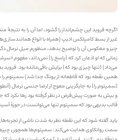
اگرچه فروید این چشم‌انداز را گشود، اما آن را به نتیجهٔ 
غیر از بسط کامپلکس ادیپ (همراه با انواع همانندسازی‌هایی
چیز و معکوس آن را توضیح بدهد، منظورم میل نرمال دگرج
زمانی که او اذعان کرد که [پاسخ را] نمی‌داند، مفهوم «سر
می‌داد) [تنها چیزی بود که] برایش باقی‌مانده بود. فروید 
همین نقطه بود که قاطعانه از یونگ جدا شد) سمپتوم را ب
[سمپتوم را] به جایگزینی معوج از ارضا جنسی نرمال (آنطور
و بیش به صورت پیش‌فرض در نظر گرفته بود رها نکرد که ج
قالب بدیهی بود که سمپتوم تنها می‌توانست در حوزهٔ آسی
باید گفته شود که این نقطه نظر به شدت ناشی از تجربه‌ها
سمت روانکاوی هدایت می‌کند: سمپتوم‌ها همچون چیزهایی ب
متوقف نمی‌کنند. این [تحمیل] ممکن است به این شکل باشد