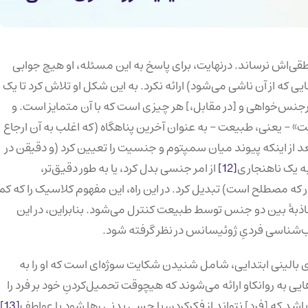
منطقی‌اش نرساند. درنهایت، برای پاسخ به این مسئله، او هیچ جوابی
 که از آن ناشی می‌شود) ارائه نکرد. به این شکل او تلاش کرد تا یک
نس‌خواهی و [در مقابل،] هر چیزی است که با آن متمایز است. و
شت» – یعنی، طبیعت – به عنوان آخرین پناهگاه (که اغلب به آن ارجاع
بعد از اینکه پیوند میان سمپتوم و جنسیت را تعیین کرد (و دقیقن در
ه یک ناهنجاری
[12]
از امر جنسی بدل کرد، یا به طور دقیق‌تر،
 که مصطلح است)‌ تبدیل کرد. در این راه، این مفهوم کلاسیک را که کم
اذبهٔ بین دو جنس توسط طبیعت کنترل می‌شود. بنابراین، در این
ب‌شناسی فردیِ ژوئیسانس در نظر گرفته شود.
ی بالینی ابتدایی، شامل شنیدن شکایت سوژه‌ای است که او را به
ه روانکاو ارائه می‌شوند که هیچوقت تحمیل‌کردنِ خود بر فرد را
 که [فرد] نتواند از فکرکردن یا حسی بدنی رها شود یا عواطف
[13]