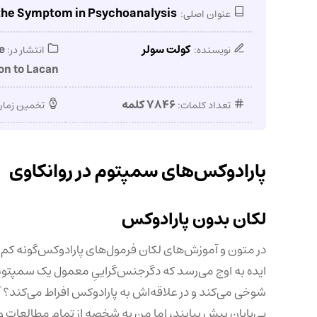
the Symptom in Psychoanalysis
عنوان اصلی:
کولت سولر
e
نویسنده:
انتشار در:
n to Lacan
۷۸۴۶ کلمه
تعداد کلمات:
تخمین زمان
پارادوکس‌های سمپتوم در روانکاوی
لکان بدون پارادوکس
در متون و آموزش‌های لکان فرمول‌های پارادوکس‌گونه کم 
ایده‌ به اوج می‌رسد که دگرجنس‌گراییِ معمول یک سمپتو
شوخی می‌کند و در علاقه‌اش‌ به پارادوکس افراط می‌کند؟ آی
بی‌پایان پیش ‌بیایند، اما من به شخصه از تمام مطالعات و 