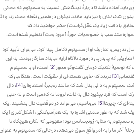
وی باید آماده باشد تا دربارهٔ دیدگاهش نسبت به سمپتوم که محکی
دون شک لکان را نیز باید مانند دیگران در همین نقطه محک زد، و اگر
مطابق با دقت زیاد یک عقل‌گراست) حکم خواهید داد که
مواره متناسب با خصوصیات حوزهٔ [مورد بحث] تنظیم شده است.
 تدریس، تعاریف او از سمپتوم تکامل پیدا کرد. می‌توان تأیید کرد
اریفی که پی‌درپی در مورد ناآگاه ارایه می‌داد سازگار بودند. به این
 که توصیهٔ تکنیک درمان گفت‌وگو محور
[2]
است، او با سمپتوم
گفتمانی
[3]
دربند که حاوی هسته‌ای از حقیقت است. هنگامی که
د، سمپتوم به دالی بدل شد که مانند زنجیرهٔ استعاره‌ای
[4]
، دال
رک است که فرد بپذیرد دال به ذات، لزوما نه کلامی است و نه حتی
ینه‌ای که چیزها
[5]
می‌نامیم، می‌تواند در موقعیت دال بنشیند. یک
تعریف شد که به طور ضمنی اشاره به یک هم‌آمیختگی، [شکل‌گیری] یک
ن، سمپتوم به مثابه ژوئیسانس بود؛ مفهومی که لکان هیچگاه تا
رحلهٔ آخر ما را به امر واقع سوق می‌دهد، درحالی که سمپتوم به عنوان