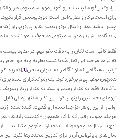
پارادوکس‌گونه نیست. در واقع در مورد سمپتوم، هر روانکا
برای انسجام کار و نظریه‌اش است مورد پرسش قرار بگیرد. ب
چنین باشد بعد از دنبال کردن تبیین‌های پی‌درپی او (که 
[دیدگاه‌هایش در مورد سمپتوم] هیچوقت لغو نشده اما ه
فقط کافی است لکان را به دقت بخوانیم. در حدود بیست سال
که در هر مرحله این تعاریف با کلیت نظریه و به طور خاص با تع
ترتیب، هنگامی که او ناآگاه را به عنوان سخن
[1]
تعریف کرد،
همچون نوعی پیام برخورد کرد، یک رمزِ کدگزاری شده برای 
ناآگاه نه فقط به عنوان سخن، بلکه به عنوان زبان تعریف ش
ترومای نخستین را پنهان کرد. این نظریه تنها زمانی قابل د
آوایی. از این رو هر جز جدا شده از واقعیت، کنده شده از زم
مرحله جلوتر، وقتی که ناآگاه همچون «گنجینهٔ رانه‌ها» 
زوج بین دال‌ها و موجودات زنده دارد، مفهوم متناسب با آ
سال‌های پایانی‌اش آن را برای تدوین مجدد رها نکرد. این م