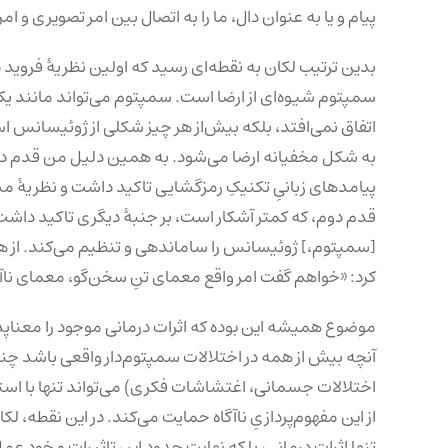
پیام و یا به عنوان دال، ما را به اتصال بین امر تصویری و ا
بدین ترتیب لکان به نقطه‌ای رسید که اولین نظریهٔ فروید د
سمپتوم شیوه‌ای از ارضا است. سمپتوم می‌تواند مانند یک 
اتفاق نمی‌افتد، بلکه بیش‌از هر چیز شکلی از ژوئیسانس
به شکل مخفیانه ارضا می‌شود. به همین دلیل من قدم دوم
پیامدهای زبانیِ تکنیکِ رمزگشایی تاکید داشت و نظریهٔ م
قدم دوم، که کمتر آشکار است، بر جنبهٔ دیگری تاکید داشت
[سمپتوم،] ژوئیسانس را ساماندهی و تنظیم می‌کند. از همین
کرد: «خواهم گفت امر واقع معمای تنِ سخن‌گو، معمای ناآگاه است.» (
موضوع همیشه این بوده که اثرات درمانی موجود را معناپذیر 
آنچه بیش از همه در اختلالات سمپتوم‌دار واقعی باشد چن
اختلالات جسمانی، اغتشاشات فکری) می‌تواند تنها با است
از این مفهوم‌پردازیِ ناآگاه حمایت می‌کند. در این نقطه،
تنها اثرات درمانی، بلکه نهایتِ حدود این تاثیرات و خود 