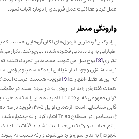
عمل کرد و عقلانیت عمل فرویدی را دوباره اثبات نمود.
وارونگی منظر
پارادوکس‌گونه‌ترین فرمول‌های لکان آن‌هایی هستند که به م
اظهاراتی به یاد ماندنی فشرده شده‌، می‌چرخند، تکرار می
تکراریِ
[8]
پوچ بدل می‌شوند. معماهایی تحریک‌کننده که 
نیست»، «زن وجود ندارد» یا این ایده که سمپتوم راهی است
که این‌‌ها فقط «اظهارات
[9]
فروید» هستند. درست است که می
کلمات گفتارش را به این روش به کار نبرده است. در حقیقت
کردن مفهومی که او Triebe نامید، همان رانه که ماهیت چندگانه و ‌چندپاره‌اش به راحتی در «روانکژی چند ریختی»
قابل شناسایی است. از همان اوایل ۱۹۰۵، فروید در
سه مقا
ژوئیسانس در اصطلاح Trieb اشاره کرد: 
ریتم حیات بیولوژیک بی‌خبر است تشدید گذاشت. او تاکید 
شهوت‌زا به بدن سوژه وارد می‌شود، و رانه نسبت به پیوند‌