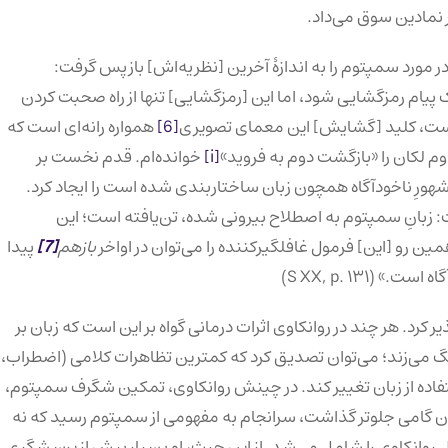
مر نمادین سوق می‌داد.
ر مورد سمپتوم را به اندازهٔ آخرین [نظریه‌اش] بازپس گرفت:
پیام رمزگشایی شود، اما این [رمزگشایی] تنها از راه صحبت کردن
 است، کلید [گشایش] این معمای تصویری
[6]
همواره رانه‌ای است که
 لکان را «بازگشت دوم به فروید»
[i]
خوانده‌ام. قدم نخست بر
شهورِ ناخودآگاه همچون زبان ساختاربندی شده است را ایجاد کرد.
: زبانِ سمپتوم به اصطلاح بیرونی شده، تن‌یافته است؛ این
 رو [این] فرمول غافلگیرکننده‌ را می‌توان در اواخر
بازهم
[7]
پیدا
S XX, p. ۱۳۱)
کرد. هر چند در روانکاوی اثرات درمانی گواه بر این است که زبان بر
گ می‌زند؛ می‌توان تصدیق کرد که کمترین تظاهرات کلامی (اضطراب،
فاده از زبان تغییر کند. در چینش روانکاوی، تمکین شگرف سمپتوم،
 لکان گامی جلوتر گذاشت، سرانجام به مفهومی از سمپتوم رسید که نه
عمل روانکاوی را شامل می‌شد. از این حیث، او بسیار بیش از پرسشگری