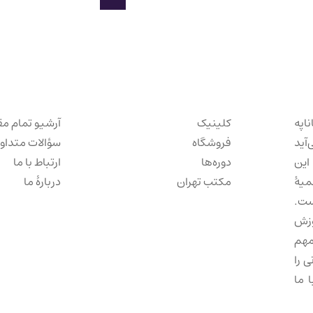
ناپه
کلینیک
آرشیو تمام مق
‌آید
فروشگاه
سؤالات متداو
این
دوره‌ها
ارتباط با ما
میهٔ
مکتب تهران
دربارهٔ ما
ست.
وزش
مهم
 را
 ما