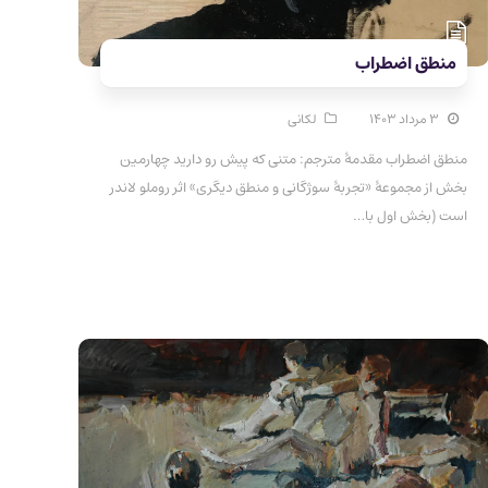
منطق اضطراب
۳ مرداد ۱۴۰۳
لکانی
منطق اضطراب مقدمۀ مترجم: متنی که پیش رو دارید چهارمین
بخش از مجموعۀ «تجربۀ سوژگانی و منطق دیگری» اثر روملو لاندر
است (بخش اول با…