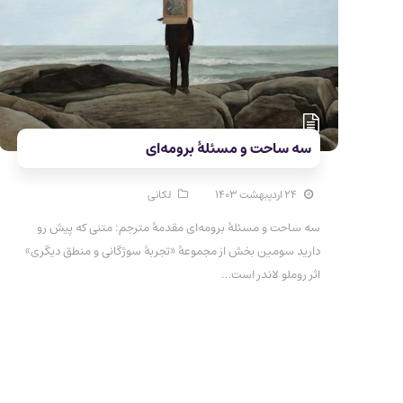
سه ساحت و مسئلۀ برومه‌ای
۲۴ اردیبهشت ۱۴۰۳
لکانی
سه ساحت و مسئلۀ برومه‌ای مقدمۀ مترجم: متنی که پیش رو
دارید سومین بخش از مجموعۀ «تجربۀ سوژگانی و منطق دیگری»
اثر روملو لاندر است…