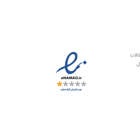
الات
ل