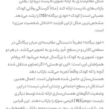
شکل نظام‌مندی به ارائهٔ تصویر نادرست بپردازد، یعنی
بازتاب‌های نادرست ارائه کند (مثلاً گرسنگی وقتی کودک
عصبانی است) کودک «خودی بیگانه»
[15]
را رشد می‌دهد.
مشخص‌ترین مثال از این فرایند «اختلال شخصیت مرزی»
است.
«خودِ بیگانه» نظریهٔ دلبستگی مقایسه‌ای میان بیگانگی در
سطحی کلان و در سطح خُردِ رشدی به تصویر می‌کشد. در هر دو
مورد، تصویری به کودک یا بزرگسال عرضه می‌شود که پیغام
همراهش این است: «این تو هستی!» اگر تصاویر منتقل شده
آنچه را که کودک واقعاً تجربه می‌کند بازتاب دهد
همسان‌سازی حاصل شده همخوان است. اعمال همین
استدلال در سطح اجتماعی چندان آسان نیست؛ در این
وضعیت الگوهای همسان‌سازی ارائه شده توسط دیگری
بایست جوهرهٔ
[16]
فرضی سوژه را بازتاب دهند. این قیاس
حتی از این نیز فراتر می‌رود. در صورت وجود بازتابی ناهمخوان و