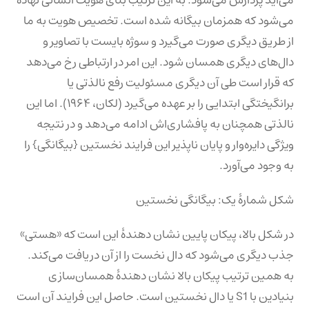
می‌شود که همزمان بیگانه شده است. تخصیص هویت به ما
از طریق دیگری صورت می‌گیرد و سوژه بایست با تصاویر و
دال‌های دیگری همسان شود. این امر در ارتباطی رخ می‌دهد
که قرار است طی آن دیگری مسئولیت رفع نالذتی یا
برانگیختگی ابتدایی را بر عهده می‌گیرد (لکان، ۱۹۶۴). اما این
نالذتی همچنان به پافشاری‌اش ادامه می‌دهد و در نتیجه
ویژگی دایره‌وار و پایان ناپذیر این فرایند نخستین {بیگانگی} را
به وجود می‌آورد.
شکل شمارهٔ یک: بیگانگی نخستین
در شکل بالا، پیکان پایین نشان دهندهٔ این است که «هستی‌»
جذب دیگری می‌شود که دال نخست را از آن دریافت می‌کند.
به همین ترتیب پیکان بالا نشان ‌دهندهٔ همسان‌سازی
بنیادین با S1 یا دال نخستین است. حاصل این فرایند آن است