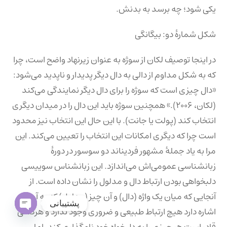
یکی شود؛ چه برسد به بدنش.
شکل شمارهٔ دو: بیگانگی
در اینجا توصیف لکان از سوژه به عنوان زیرنهاد واضح است، چرا
که به شکل مداوم از دالی به دال دیگر پدیدار و ناپدید می‌شود:
«دال چیزی است که سوژه را برای دال دیگر نمایندگی می‌کند
(لکان، ۲۰۰۶).» همچنین سوژه باید این دال را در میدان دیگری
انتخاب کند (پولت یا جانت). با این حال این انتخاب نیز محدود
است چرا که دیگری امکانات این انتخاب را تعیین می‌کند. این
مرا به یاد جملهٔ مشهور فردیناند دو سوسور در دورهٔ
زبانشناسی عمومی‌اش می‌اندازد. این زبانشناس سوییسی
دلبخواهی بودن ارتباط دال و مدلول را نشان داده است. از
آنجایی که میان یک واژه (دال) و آن چیز (مدلول) که به آن
پشتیبانی
اشاره دارد هیچ ارتباط طبیعی و ضروری وجود ندارد و هرکسی
Open
قادر است هر چیزی را به دل‌خواه خود نام‌گذاری کند. اما