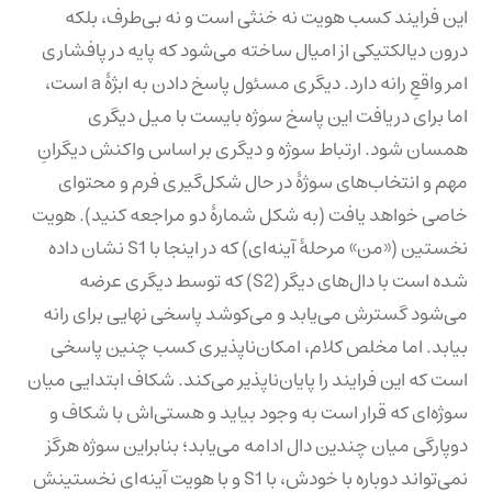
این فرایند کسب هویت نه خنثی است و نه بی‌طرف، بلکه
درون دیالکتیکی از امیال ساخته می‌شود که پایه در پافشاری
امر واقعِ رانه دارد. دیگری مسئول پاسخ دادن به ابژهٔ a است،
اما برای دریافت این پاسخ سوژه بایست با میل دیگری
همسان شود. ارتباط سوژه و دیگری بر اساس واکنش دیگرانِ
مهم و انتخاب‌های سوژهٔ در حال شکل‌گیری فرم و محتوای
خاصی خواهد یافت (به شکل شمارهٔ دو مراجعه‌ کنید). هویت
نخستین («من» مرحلهٔ آینه‌ای) که در اینجا با S1 نشان داده
شده است با دال‌های دیگر (S2) که توسط دیگری عرضه
می‌شود گسترش می‌یابد و می‌کوشد پاسخی نهایی برای رانه
بیابد. اما مخلص کلام، امکان‌ناپذیری کسب چنین پاسخی
است که این فرایند را پایان‌ناپذیر می‌کند. شکاف ابتدایی میان
سوژه‌ای که قرار است به وجود بیاید و هستی‌اش با شکاف و
دوپارگی میان چندین دال ادامه می‌یابد؛ بنابراین سوژه هرگز
نمی‌تواند دوباره با خودش، با S1 و با هویت آینه‌ای نخستینش