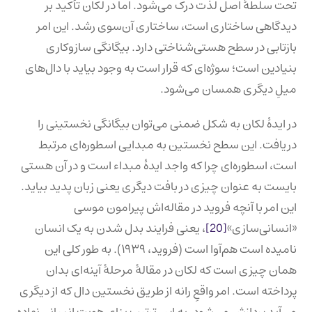
تحت سلطهٔ اصل لذت درک می‌شود. اما در لکان تأکید بر
دیدگاهی ساختاری است، ساختاری آن‌سوی رشد. این امر
بازتابی در سطح هستی‌شناختی دارد. بیگانگی سازوکاری
بنیادین است؛ سوژه‌ای که قرار است به وجود بیاید با دال‌های
میلِ دیگری همسان می‌شود.
در ایدهٔ لکان به شکل ضمنی می‌توان بیگانگی نخستینی را
دریافت. این سطح نخستین به مبدایی اسطوره‌ای مرتبط
است، اسطوره‌ای چرا که واجد ایدهٔ مبداء است و در آن هستی
بایست به عنوان چیزی در بافت دیگری یعنی زبان پدید بیاید.
این امر با آنچه فروید در مقاله‌اش پیرامون موسی
«انسانی‌سازی»
[20]
، یعنی فرایند بدل شدن به یک انسان
نامیده است هم‌آوا است (فروید، ۱۹۳۹). به طور کلی این
همان چیزی است که لکان در مقالهٔ مرحلهٔ آینه‌ای بدان
پرداخته است. امر واقعِ رانه از طریق نخستین دال که از دیگری
می‌آید پردازش می‌شود. به این ترتیب بنای هویت انسانی نهاده