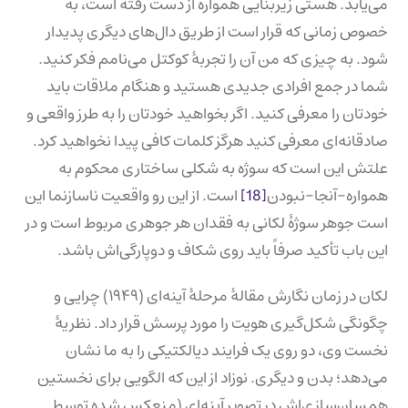
می‌یابد. هستی زیربنایی همواره از دست رفته است، به
خصوص زمانی که قرار است از طریق دال‌‌های دیگری پدیدار
شود. به چیزی که من آن را تجربهٔ کوکتل می‌نامم فکر کنید.
شما در جمع افرادی جدیدی هستید و هنگام ملاقات باید
خودتان را معرفی کنید. اگر بخواهید خودتان را به طرز واقعی و
صادقانه‌ای معرفی کنید هرگز کلمات کافی پیدا نخواهید کرد.
علتش این است که سوژه به شکلی ساختاری محکوم به
همواره-آنجا-نبودن
[18]
است. از این رو واقعیت ناسازنما این
است جوهر سوژهٔ لکانی به فقدان هر جوهری مربوط است و در
این باب تأکید صرفاً باید روی شکاف و دوپارگی‌اش باشد.
لکان در زمان نگارش مقالهٔ مرحلهٔ آینه‌ای (۱۹۴۹) چرایی و
چگونگی شکل‌گیری هویت را مورد پرسش قرار داد. نظریهٔ
نخست وی، دو روی یک فرایند دیالکتیکی را به ما نشان
می‌دهد؛ بدن و دیگری. نوزاد از این که الگویی برای نخستین
همسان‌سازی‌اش در تصویر آینه‌ای (منعکس شده توسط