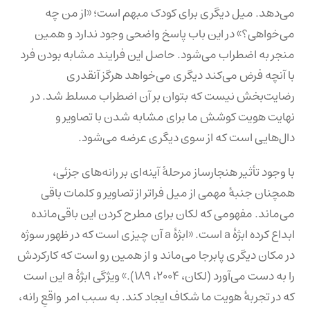
می‌دهد. میل دیگری برای کودک مبهم است؛ «از من چه
می‌خواهی؟» در این باب پاسخ واضحی وجود ندارد و همین
منجر به اضطراب می‌شود. حاصل این فرایند مشابه بودن فرد
با آنچه فرض می‌کند دیگری می‌خواهد هرگز آنقدری
رضایت‌بخش نیست که بتوان بر آن اضطراب مسلط شد. در
نهایت هویت کوشش ما برای مشابه شدن با تصاویر و
دال‌هایی است که از سوی دیگری عرضه می‌شود.
با وجود تأثیر هنجارساز مرحلهٔ آینه‌ای بر رانه‌های جزئی،
همچنان جنبهٔ مهمی از میل فراتر از تصاویر و کلمات باقی
می‌ماند. مفهومی که لکان برای مطرح کردن این باقی‌مانده
ابداع کرده ابژهٔ a است. «ابژهٔ a آن چیزی است که در ظهور سوژه
در مکان دیگری پابرجا می‌ماند و از همین رو است که کارکردش
را به دست می‌آورد (لکان، ۲۰۰۴، ۱۸۹).» ویژگی ابژهٔ a این است
که در تجربهٔ هویت ما شکاف ایجاد کند. به سبب امر واقعِ رانه،