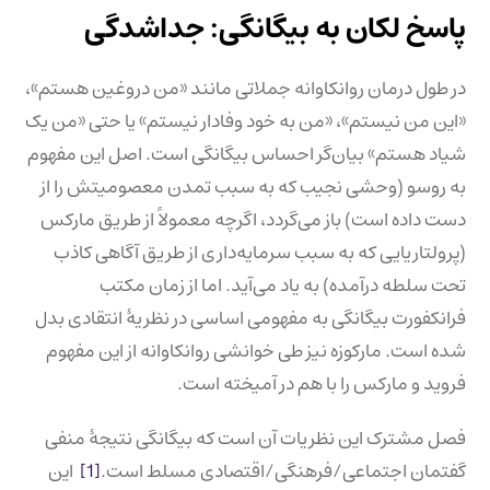
پاسخ لکان به بیگانگی: جداشدگی
در طول درمان روانکاوانه جملاتی مانند «من دروغین هستم»،
«این من نیستم»، «من به خود وفادار نیستم» یا حتی «من یک
شیاد هستم» بیان‌گر احساس بیگانگی است. اصل این مفهوم
به روسو (وحشی نجیب که به سبب تمدن معصومیتش را از
دست داده است) باز می‌گردد، اگرچه معمولاً از طریق مارکس
(پرولتاریایی که به سبب سرمایه‌داری از طریق آگاهی کاذب
تحت سلطه درآمده) به یاد می‌آید. اما از زمان مکتب
فرانکفورت بیگانگی به مفهومی اساسی در نظریهٔ انتقادی بدل
شده است. مارکوزه نیز طی خوانشی روانکاوانه از این مفهوم
فروید و مارکس را با هم در آمیخته است.
فصل مشترک این نظریات آن است که بیگانگی نتیجهٔ منفی
گفتمان اجتماعی/فرهنگی/اقتصادی مسلط است.
[1]
این