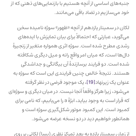
جنبه‌های اساسی از آنچه هستیم با بازنمایی‌های ذهنی که از
خود می‌سازیم در تضاد باقی می‌مانند.
لکان در سمینار یازدهم از آنچه «ظهور» سوژه نامیده سخن
می‌گوید، عبارتی که احتمالاً برای بیان تمایزش با ایده‌های
رشدی مطرح شده است. سوژه اثری همواره متغیر از زنجیرهٔ
دال‌ها است، که میان امر واقعِ رانه و میل دیگری شکافته
شده است. دو فرایند برسازندهٔ آن بیگانگی و جداشدگی
هستند. نتیجهٔ خالص چنین فرایندی این است که سوژه به
عنوان یک زیرنهاد
[19]
، یک موجود فرضی در نظر گرفته
می‌شود، زیرا هرگز واقعاً آنجا نیست. در میان دیگری و سوژه‌ای
که قرار است به وجود بیاید، ابژهٔ a را می‌یابیم، که نامی برای
کمبود است. این کمبود موتور شکل‌گیری سوژه است و
همانطور خواهیم دید در دو نسخه عرضه می‌شود.
از زمان سمینار یازده به بعد تمرکز نظری (پسا) لکانی بر روی