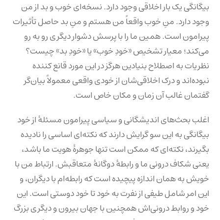
بیگانگی یک بار اخلاقی وجود دارد. نسخه‌ای خوب و بد از من
وجود دارد. منِ خوب واقعاً من هستم و منِ بد حاصل تأثیرات
پیرامون است. همین ما را با پرسش دشوار دیگری رو به رو
می‌کند؛ معیار تشخیص «خودِ خوب» یا «خودِ بد» چیست؟
نظریات به اصطلاح بنیادین هرگز در این مورد قانع کننده
نبوده‌اند و درک اخلاقی‌شان از خودی واقعی معمولاً بیان‌گر
گفتمان غالب آن زمان و مکان خاص است.
اغلب بحث‌های اندیشگانی و سیاسی پیرامون مسئلهٔ از خود
بیگانگی به این سو گرایش دارند که نکته‌ای اساسی را نادیده
بگیرند، نکته‌ای که ممکن است تنها جوهرهٔ هویت ما باشد،
یعنی شکاف درونی ما و رابطهٔ دوگانهٔ متعاقبش. ارتباط من با
خویش به همان اندازه پیچیده است که رابطه‌ام با دیگران، و
این امر شامل طیفی از نفرت به خود تا خود دوستی است. این
خود و روابط درونی‌اش همچنین با جهان بیرون و دیگری بزرگ