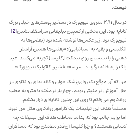
نیست.
در سال ۱۹۹۱ متروی نیویورک در تسخیر پوسترهای خیلی بزرگ
کاناپه بود. این بخشی از کمپین تبلیغاتی سراسقف‌نشین
[2]
نیویورک بود. زیر عکس‌ها نوشته شده بود (بعضی‌ها به
انگلیسی و بقیه به اسپانیایی): «بعضی‌ها همین آرامش
ذهنی را با نشستن روی نیمکت [کلیسا] تجربه می‌کنند. عید
پاک را به خانه برگردید. سراسقف‌نشین کاتولیک نیویورک».
من که آن موقع یک روان‌پزشک جوان و کاندیدای روانکاوی در
حال آموزش در منهتن بودم، چهار بار در هفته با مترو به مطب
روانکاوم می‌رفتم تا روی این‌چنین کاناپه‌ای دراز بکشم.
مسلماً هدف این تبلیغات یک کارآموز روانکاوی مثل من نبود.
اما برایم جالب بود که بدانم مخاطب هدف این تبلیغات چه
کسانی هستند؟ و چرا کلیسا آن‌قدر مطمئن بود که مسافران