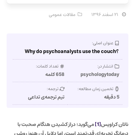
۲۱ اسفند ۱۳۹۶
مقالات عمومی
عنوان اصلی:
؟Why do psychoanalysts use the couch
انتشار در:
تعداد کلمات:
psychologytoday
658 کلمه
تخمین زمان مطالعه:
ترجمه:
5 دقیقه
تیم ترجمه‌ی تداعی
ناتان کراویس
[1]
می‌گوید؛ دراز کشیدن هنگام صحبت با
درمانگر تجربه‌ای قدرتمند است، اما دلایل آن هنوز روشن