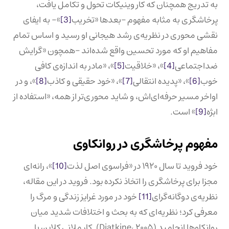
به تدریج همچنان که کار وینیکات تحول و تکامل یافت،
پرخاشگری به مثابه مفهوم –بعدها «تخریب
[3]
»- به ایفای
نقشی محوری در نظریه‌ی رشد هیجانی او رسید و اساس تمام
مفاهیم او که مورد تحسین واقع شده‌اند –همچون «گرایش
ضداجتماعی
[4]
»، «خلاقیت
[5]
»، «مادر به اندازه‌ی کافی
خوب
[6]
»، «پدیده انتقالی
[7]
»، «خود حقیقی و کاذب
[8]
»، و در
اواخر مسیر حرفه‌ای‌اش، و شاید محوری‌تر از همه، «استفاده از
ابژه
[9]
» است.
مفهوم پرخاشگری در روانکاوی
خود فروید تا سال ۱۹۲۰ در «فراسوی اصل لذت
[10]
»،‌ رانه‌ای
مجزا برای پرخاشگری را اتخاذ نکرده بود. فروید در این مقاله،
نظریه‌ی دوگانه‌گرای
[11]
خود در مورد غرایز زندگی و مرگ را
معرفی کرد؛ نظریه‌ای که به بحث و اختلافات شدید میان
روانکاو‌ها انجامید (Diatkine، ۲۰۰۵). کار ملانی کلاین با