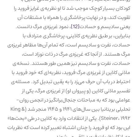
کودکان بسیار کوچک موجب شد تا او نظریه‌ی غرایز فروید را
تقویت کند، و در نهایت پرخاشگری را همراه با مشتقات آن
یعنی سادیسم و ​​حسادت
[12]
، نمود غریزه‌ی مرگ دانست.
بنابراین، بر طبق نظریه‌ی کلاینی، پرخاشگری مترادف با
حسادت، نفرت و سادیسم است، که تمام آن‌ها مظاهر غریزه‌ی
مرگ هستند. از آنجا که غریزه‌ی مرگ در ذات نوزاد است،
حسادت، نفرت و سادیسم نیز همین طور هستند. نسخه‌ی
ملانی کلاین از غریزه‌ی مرگ فروید، نظریه‌ای که خود فروید با
احتیاط در باب آن حرف می‌زد را به یقین تبدیل کرد. مسئله‌ی
تفسیر ملانی کلاین (و پیروان او) از غریزه‌ی مرگ، یکی از
عواملی بود که به مباحثات جنجال‌برانگیز در انجمن روان-
تحلیلی بریتانیا بین سال‌های ۱۹۴۱ و ۱۹۴۵ منجر شد (King &
Steiner، ۱۹۹۲). یکی از انتقادات وارد به کلاین در طی «بحث‌ها»
این بود که او فروید را چنان اشتباه تعبیر کرده است که نظریات
وی انکار نظریات فروید تلقی می‌شوند.