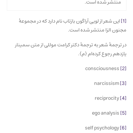
منتشر شده است.
[1]
این شعر از لویی آراگون بازتاب نام دارد که در مجموعۀ
مجنون الزا منتشر شده است.
در ترجمۀ شعر به ترجمۀ دکتر کرامت موللی از متن سمینار
یازدهم رجوع کرده‌ام {م}.
consciousness
[2]
narcissism
[3]
reciprocity
[4]
ego analysis
[5]
self psychology
[6]