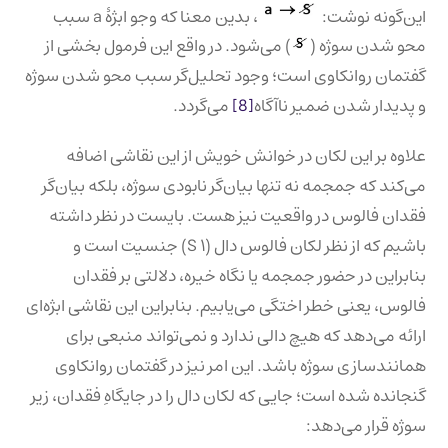
این‌گونه نوشت:
، بدین معنا که وجو ابژۀ a سبب
محو شدن سوژه (
) می‌شود. در واقع این فرمول بخشی از
گفتمان روانکاوی است؛ وجود تحلیل‌گر سبب محو شدن سوژه
و پدیدار شدن ضمیر ناآگاه
[8]
می‌گردد.
علاوه بر این لکان در خوانش خویش از این نقاشی اضافه
می‌کند که جمجمه نه تنها بیان‌گر نابودی سوژه، بلکه بیان‌گر
فقدان فالوس در واقعیت نیز هست. بایست در نظر داشته
باشیم که از نظر لکان فالوس دال (S ۱) جنسیت است و
بنابراین در حضور جمجمه یا نگاه خیره، دلالتی بر فقدان
فالوس، یعنی خطر اختگی می‌یابیم. بنابراین این نقاشی ابژه‌ای
ارائه می‌دهد که هیچ دالی ندارد و نمی‌تواند منبعی برای
همانندسازی سوژه باشد. این امر نیز در گفتمان روانکاوی
گنجانده شده است؛ جایی که لکان دال را در جایگاهِ فقدان، زیر
سوژه قرار می‌دهد: