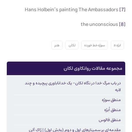
Hans Holbein’s painting The Ambassadors
[7]
the unconscious
[8]
ابژه a
سوژه خط خورده
لکان
هنر
مجموعه مقالات روانکاوی لکان
در باب مرگ خدا در نگاه لکان- یک خداناباوری پیچیده و چند
لایه
منطق سوژه
منطق اُبژه
منطق فالوس
مقدمه‌ای بر سمینار‌های اول و دوم (بخش اول) | ژاک آلن