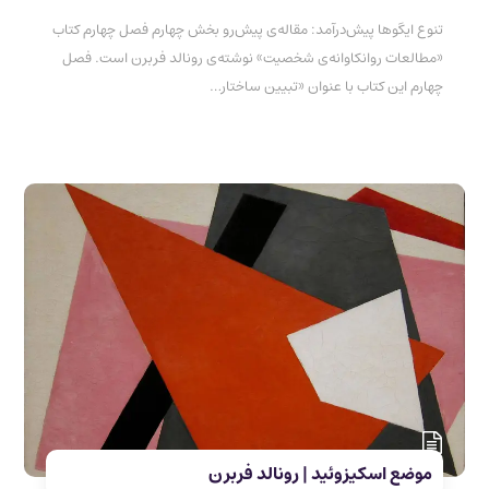
تنوع ایگوها پیش‌درآمد: مقاله‌ی پیش‌رو بخش چهارم فصل چهارم کتاب
«مطالعات روانکاوانه‌ی شخصیت» نوشته‌ی رونالد فربرن است. فصل
چهارم این کتاب با عنوان «تبیین ساختار…
موضع اسکیزوئید | رونالد فربرن