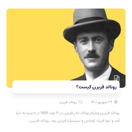
رونالد فربرن کیست؟
۲۹ شهریور ۱۴۰۱
رونالد فربرن
رونالد فربرن ویلیام رونالد دادز فربرن در 11 اوت 1889 در ادینبرا به دنیا
آمد و تنها فرزند توماس و سیسیلیا فربرن بود. رونالد فربرن…