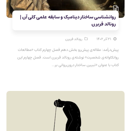
روانشناسی ساختار دینامیک و سابقه علمی کلی آن |
رونالد فربرن
۲۱ آذر ۱۴۰۲
رونالد فربرن
پیش‌درآمد: مقاله‌ی پیش‌رو بخش دهم فصل چهارم کتاب «مطالعات
روانکاوانه‌ی شخصیت» نوشته‌ی رونالد فربرن است. فصل چهارم این
کتاب با عنوان «تبیین ساختار درون‌روانی بر…