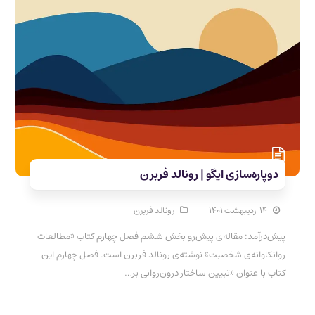
دوپاره‌سازی ایگو | رونالد فربرن
۱۴ اردیبهشت ۱۴۰۱
رونالد فربرن
پیش‌درآمد: مقاله‌ی پیش‌رو بخش ششم فصل چهارم کتاب «مطالعات
روانکاوانه‌ی شخصیت» نوشته‌ی رونالد فربرن است. فصل چهارم این
کتاب با عنوان «تبیین ساختار درون‌روانی بر…