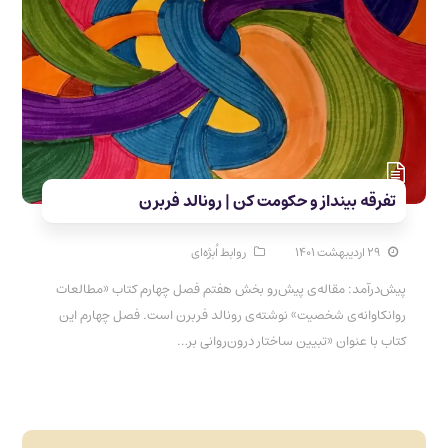
تفرقه بینداز و حکومت کن | رونالد فربرن
۲۹ اردیبهشت ۱۴۰۱
روابط اُبژه‌ای
پیش‌درآمد: مقاله‌ی پیش‌رو بخش هفتم فصل چهارم کتاب «مطالعات
روانکاوانه‌ی شخصیت» نوشته‌ی رونالد فربرن است. فصل چهارم این
کتاب با عنوان «تبیین ساختار درون‌روانی بر…