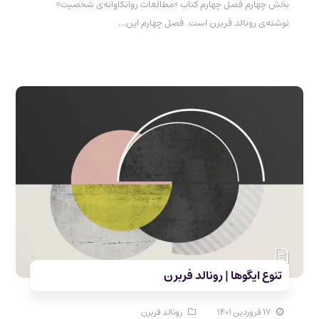
بخش چهارم فصل چهارم کتاب «مطالعات روانکاوانه‌ی شخصیت»
نوشته‌ی رونالد فربرن است. فصل چهارم این…
تنوع ایگوها | رونالد فربرن
۱۷ فروردین ۱۴۰۱
رونالد فربرن