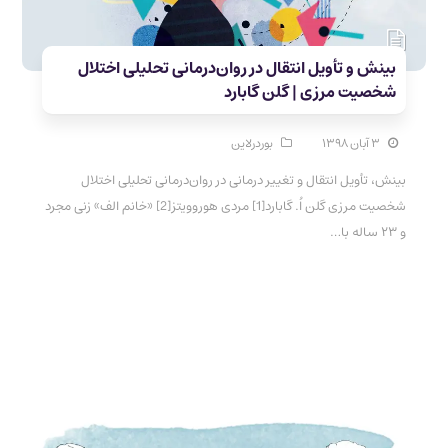
بینش و تأویل انتقال در روان‌‌درمانی تحلیلی اختلال
شخصیت مرزی | گلن گابارد
۳ آبان ۱۳۹۸
بوردرلاین
بینش، تأویل انتقال و تغییر درمانی در روان‌‌درمانی تحلیلی اختلال
شخصیت مرزی گلن اُ. گابارد[1] مردی هوروویتز[2] «خانم الف» زنی مجرد
و ۲۳ ساله با…