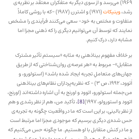
۱۹۶۹) می‌رسد و از سوی دیگر به متفکران معتقد بر نظریه‌ی
رشد،
وینیکات
(۱۹۷۱) و اشترن (۱۹۸۷) –که با روشی کاملاً
متفاوت و مختص به خود– سعی می‌کنند فرآیندی را مشخص
نمایند که توسط آن می‌توانیم دیگری را که ذهنی مجزا اما
مشابه دارد، درک کنیم.
بر خلاف مفهوم بیناذهنی به مثابه «سیستم تأثیر مشترک
متقابل»– مربوط به «هر عرصه‌ی روان‌شناختی که از طریق
جهان‌های متعاملِ تجربه ایجاد شده باشد» (استولورو، و
اَتوود، ۱۹۹۲، ص ۳) – که نظریه‌پردازان نظام‌های بیناذهنی
من‌جمله استولورو، اتوود و اورنج به آن اشاره داشته‌اند (اورنج،
اتوود و استورولو، ۱۹۹۷)
[8]
، تأکید من، هم از نظر رشدی و هم
از نظر بالینی، بر این است که ما در واقعیت چگونه به تجربه‌ی
حس شده‌ی دیگری برسیم که موجودی مجزا اما مرتبط است
و ما در کنش متقابل با او هستیم. ما چگونه حس می‌کنیم که