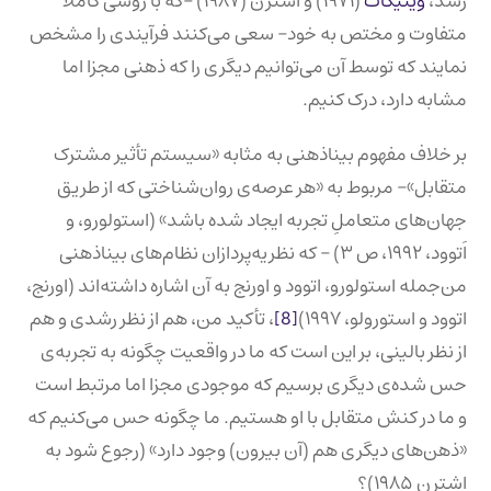
رشد،
وینیکات
(۱۹۷۱) و اشترن (۱۹۸۷) –که با روشی کاملاً
متفاوت و مختص به خود– سعی می‌کنند فرآیندی را مشخص
نمایند که توسط آن می‌توانیم دیگری را که ذهنی مجزا اما
مشابه دارد، درک کنیم.
بر خلاف مفهوم بیناذهنی به مثابه «سیستم تأثیر مشترک
متقابل»– مربوط به «هر عرصه‌ی روان‌شناختی که از طریق
جهان‌های متعاملِ تجربه ایجاد شده باشد» (استولورو، و
اَتوود، ۱۹۹۲، ص ۳) – که نظریه‌پردازان نظام‌های بیناذهنی
من‌جمله استولورو، اتوود و اورنج به آن اشاره داشته‌اند (اورنج،
اتوود و استورولو، ۱۹۹۷)
[8]
، تأکید من، هم از نظر رشدی و هم
از نظر بالینی، بر این است که ما در واقعیت چگونه به تجربه‌ی
حس شده‌ی دیگری برسیم که موجودی مجزا اما مرتبط است
و ما در کنش متقابل با او هستیم. ما چگونه حس می‌کنیم که
«ذهن‌های دیگری هم (آن بیرون) وجود دارد» (رجوع شود به
اشترن ۱۹۸۵)؟