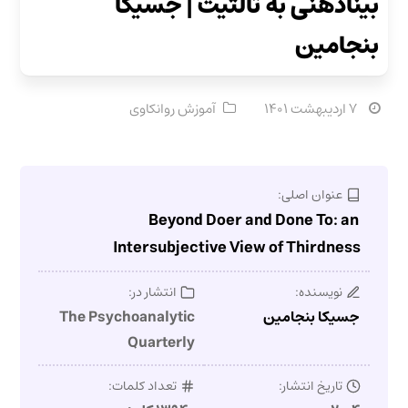
بیناذهنی به ثالثیت | جسیکا
بنجامین
۷ اردیبهشت ۱۴۰۱
آموزش روانکاوی
عنوان اصلی:
Beyond Doer and Done To: an
Intersubjective View of Thirdness
نویسنده:
انتشار در:
جسیکا بنجامین
The Psychoanalytic
Quarterly
تاریخ انتشار:
تعداد کلمات: