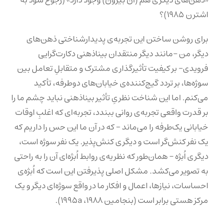
«ذهن‌های دیگری هم (آن بیرون) وجود دارد» (رجوع شود به
اشترن ۱۹۸۵)؟
برای روشن ساختن این تجربه‌ی پدیدار‌شناختی ذهن‌های
دیگر، من –مانند دیگر منتقدان بیناذهنی دکارت‌گرایی
فرویدی– بر کیفیت تأثیرگذاری مشترک و متقابلِ تعامل بین
سوژه‌ها، بر تردد گیج‌کننده‌ی خیابان‌های دوطرفه، تأکید
می‌کنم. اما این شناخت نظریِ تأثیر بیناذهنی نباید چشم ما را
بر قدرت واقعی تجربه‌ی روانی ببندد، تجربه‌ای که اغلبِ اوقات
خیابانی یک‌طرفه را می‌ماند – که در آن ما این حس را داریم که
یک نفر کنش‌گر است و دیگری کنش‌پذیر. یک نفر سوژه است،
دیگری اُبژه – همان‌طور که نظریه‌ی روابط اُبژه‌ای آن را به راحتی
به تصویر می‌کشد. مشکل اصلی پذیرفتن این است که اُبژه‌ی
احساسات، نیازها، اعمال و افکار ما در واقع سوژه‌ای دیگر و یک
مرکز هستی برابر است (بنجامین ۱۹۸۸، ۱۹۹۵a).