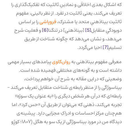
که اشکال بعدی اخلاقی و نمادینِ ثالثیت که تفکیک‌گذاری را
تعریف می‌کند، یعنی ثالثیت در تفرد. از نظر بالینی، مفهوم
ثالثیت بیناذهنیِ متحد یا مشترک،
فروپاشی
را بر اساس
دوبودگیِ متقابل
[5]
[بیناذهنی] در تنگنا
[6]
و فعلیت شرح
می‌دهد، و نشان می‌دهد که چگونه شناخت از طریق
تسلیم
[7]
احیا می‌گردد.
معرفی مفهوم بیناذهنی به
روان‌کاوی
پیامدهای بسیار مهمی
داشته است و به گونه‌های مختلفی فهمیده شده است.
وضعیتی که در این مقاله به شرح آن خواهم پرداخت،
بیناسوژگی را از منظر رابطه‌ی شناخت متقابل تعریف می‌کند –
رابطه‌ای که در آن هر شخصْ دیگری را «به عنوان یک سوژه»
تجربه می‌کند، ذهنی که می‌توان از طریق آن «حس کرد»، اما
هم‌چنان مرکز احساسات و ادراکِ مجزایی دارد. پیشینه‌ی
دیدگاه من در مورد بیناسوژگی از یک سو به هگل (۱۸۰۷؛ کوژِو