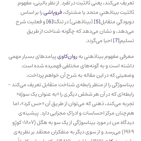
تعریف می‌کند، یعنی ثالثیت در تفرد. از نظر بالینی، مفهوم
ثالثیت بیناذهنیِ متحد یا مشترک،
فروپاشی
را بر اساس
دوبودگیِ متقابل
[5]
[بیناذهنی] در تنگنا
[6]
و فعلیت شرح
می‌دهد، و نشان می‌دهد که چگونه شناخت از طریق
تسلیم
[7]
احیا می‌گردد.
معرفی مفهوم بیناذهنی به
روان‌کاوی
پیامدهای بسیار مهمی
داشته است و به گونه‌های مختلفی فهمیده شده است.
وضعیتی که در این مقاله به شرح آن خواهم پرداخت،
بیناسوژگی را از منظر رابطه‌ی شناخت متقابل تعریف می‌کند –
رابطه‌ای که در آن هر شخصْ دیگری را «به عنوان یک سوژه»
تجربه می‌کند، ذهنی که می‌توان از طریق آن «حس کرد»، اما
هم‌چنان مرکز احساسات و ادراکِ مجزایی دارد. پیشینه‌ی
دیدگاه من در مورد بیناسوژگی از یک سو به هگل (۱۸۰۷؛ کوژِو
۱۹۶۹) می‌رسد و از سوی دیگر به متفکران معتقد بر نظریه‌ی