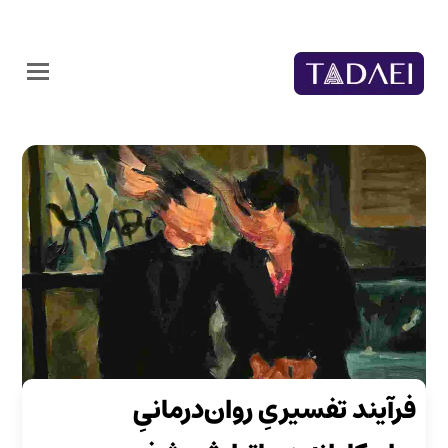
فرآیند تفسیریِ روان‌درمانیِ