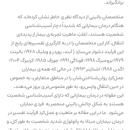
برانگیزاند.
متخصصانِ بالینی از دیدگاه نظری خاطر نشان کرده‌اند که
هنگام درمان بیمارانی که شدیداً دچار آسیب‌شناسی
شخصیت هستند، اغلبْ ماهیتِ تجربه‌‌ی بیمار از پدیده‌ی
انتقال، کار این متخصصان را در به کارگیریِ تفسیرهای رایج از
این فرآیند دشوار می‌سازد ( آبند، پوردر و ویلیک ۱۹۶۸؛ بالینت
۱۹۷۹؛برومبرگ ۱۹۹۸؛ فوناگی ۱۹۹۱؛ جوزف ۱۹۸۵؛ کرنبرگ ۲۰۰۴؛
اگدن ۱۹۸۸؛ اشتاینر ۱۹۹۳). در حالی که همه‌‌ی بیماران
عمل‌کردِ روان‌شناختی‌شان را در مناطق متعارض، به خصوص
در حین انتقالِ واپس‌رو، به طور ملموس‌تری بروز می‌دهند،
این مقوله در درمان بیمارانی که دارای آسیب‌شناسی شخصیت
هستند به شکل چالشِ بالینیِ منحصر به فردی نمایان
می‌شود. ما در این مقاله بر ماهیت و عمل‌کرد فرآیند تفسیر در
درمان بیماران مبتلا به پاتولوژی شدید شخصیت به طور کل، و