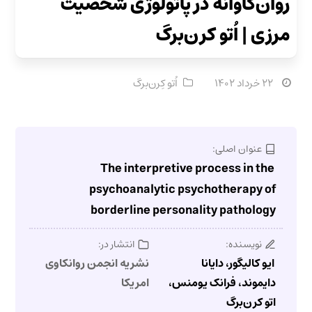
روان‌کاوانه در پاتولوژی شخصیت
مرزی | اُتو کرن‌برگ
۲۲ خرداد ۱۴۰۲
اُتو کِرن‌برگ
عنوان اصلی:
The interpretive process in the
psychoanalytic psychotherapy of
borderline personality pathology
نویسنده:
انتشار در:
ایو کالیگور، دایانا
نشریه انجمن روانکاوی
دایموند، فرانک یومنس،
امریکا
اتو کرن‌برگ