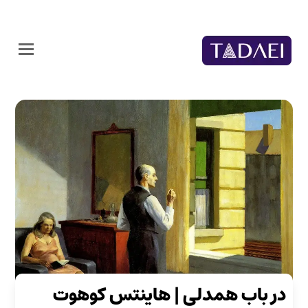
در باب همدلی | هاینتس کوهوت