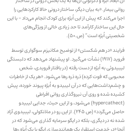
آن ابعاد اُبژه و دگرگونی آن‌ها به یک بخش درونی در ساختار
روانی بیمار. «به بیان دیگر، ساختار درونی حالا کارکردهایی را
اجرا می‌کند که پیش از این اُبژه برای کودک انجام می‌داد – با این
حال این ساختار کارآمد تا حد زیادی خالی از ویژگی‌های
شخصیتی اُبژه است” (ص.۵۰).
فرایند «در هم شکستن» از توضیح مکانیزم سوگواری توسط
فروید (۱۹۱۷) نشأت می‌گیرد. او پیشنهاد می‌دهد که دلبستگی
لیبیدوئی به اُبژه از دست رفته (در بافتار فرویدی، شخص
محبوبی که فوت کرده) ذره ذره رها می‌شود. «هر یک از خاطرات
و چشم‌داشت‌هایی که در آن لیبیدو به اُبژه پیوند خورده، پیش
کشیده شده و روی آن نیرو‌گذاری روانی افراطی
(hypercathect) می‌شود، و از این حیث، جدایی لیبیدو
حاصل می‌گردد» (ص ۲۴۵). از این رو در ملانکولی، لیبیدوی آزاد
شده نه در دیگری، بلکه در ایگو سرمایه گذاری می‌شود که در
آنجا «در خدمت استقرار یک همانندسازی ایگو با یک اُبژه رها