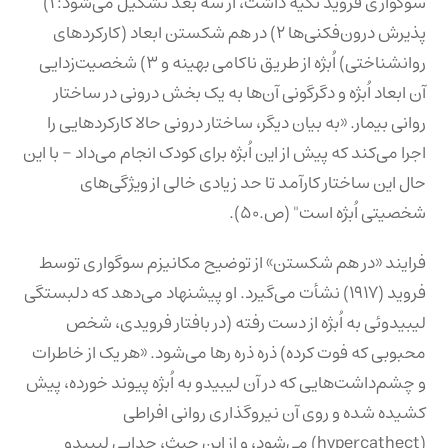
سوگواری فروید تکیه داشت، از سه بعد تشکیل می‌شود: ۱)
پذیرش درون‌فکنی‌ها ۲) در هم شکستن ابعاد (کارکردهای
روانشناختی) اُبژه از طریق ناکامی بهینه و ۳) شخصیت‌زدایی
آن ابعاد اُبژه و دگرگونی آن‌ها به یک بخش درونی در ساختار
روانی بیمار. «به بیان دیگر، ساختار درونی حالا کارکردهایی را
اجرا می‌کند که پیش از این اُبژه برای کودک انجام می‌داد - با این
حال این ساختار کارآمد تا حد زیادی خالی از ویژگی‌های
شخصیتی اُبژه است" (ص.۵۰).
فرایند «در هم شکستن» از توضیح مکانیزم سوگواری توسط
فروید (۱۹۱۷) نشأت می‌گیرد. او پیشنهاد می‌دهد که دلبستگی
لیبیدوئی به اُبژه از دست رفته (در بافتار فرویدی، شخص
محبوبی که فوت کرده) ذره ذره رها می‌شود. «هر یک از خاطرات
و چشم‌داشت‌هایی که در آن لیبیدو به اُبژه پیوند خورده، پیش
کشیده شده و روی آن نیرو‌گذاری روانی افراطی
(hypercathect) می‌شود، و از این حیث، جدایی لیبیدو