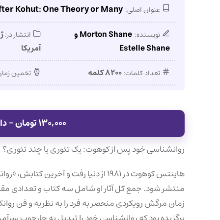
fter Kohut: One Theory or Many
عنوان اصلی:
Morton Shane و
ژو
نویسنده:
انتشار در:
Estelle Shane
آمریکا
۸۲۰۰ کلمه
تعداد کلمات:
تخمین زمان
۱۳۰,۰۰۰ تومان – دانلود فایل پی‌دی‌اف این مقاله
روانشناسی خود پس از کوهوت: یک تئوری یا چند تئوری؟
هاینتس کوهوت در ۱۹۸۱ از دنیا رفت و آخر
منتشر شود. جمع کل آثار او شامل سه کتاب و تعدادی مقاله ا
زمان مرگش رویکردی منحصر به فرد را به نظریه و فن روانکا
برگزیده بود که روانشناسی خود را تبدیل به چارچوب سرآمدی