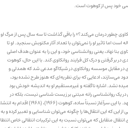
ناسی خود پس از کوهوت است.
ین کتابش، «روانکاوی چطور درمان می‌کند؟» را باقی گذاشت تا سه سال پس از مرگ او
ست اما تاثیر او را نمی‌توان با تعداد آثار مکتوبش سنجید. او تا
وی بنا نهاد، یعنی روانشناسی خود، و این را به عنوان هدف اصلی
 در بر گرفتن و درک کل فرایند روانکاوی کند. با این حال، کوهوت
ه این جایگاه برسد. در ۱۹۵۷، در خطابه‌ای در مقابل موسسه روانکاوی در شیکاگو مدعی شد که همدلی و
دود می‌سازند، ادعایی که برای نظریه‌ای که هنوز طرح نشده بود،
همیده نشد. اشاره ناگفته و غیرمستقیم او به اندیشه خودش بود
نی در یک روانشناسی رانه مبتنی بر زیست شناسی نیست، بلکه در
عوض می‌تواند نظریه بالینی خود را بر وضعیت تحلیلی بنا نهد. با این سرآغاز نسبتاً ساده، کوهوت (۱۹۶۶)، (۱۹۶۸) اقدام به انت
این که این انتقال‌ها را چگونه می‌توان شناسایی و تعبیر کرده و به
نتقال متقابل که می‌توان نسبت به این ترکیبات انتقالی خاص انتظار