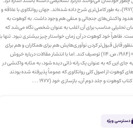
بل چطور خودشان می‌توانند کارکرد تشخیصی داشته باشند اشاره کرد.
کل این دستاورد‌ها در نخستین کتاب کوهوت، تحلیل خود (۱۹۷۱)، به طور کامل‌تری شرح داده شده‌اند. جهان روانکاوی با علاقه و
ه معدود واکنش‌های جنجالی و منفی هم وجود داشت. به کوهوت به
 تحلیلی مناسب برای آن اغلب به عنوان شخصی نگاه می‌شد که
. ظاهراً خود کوهوت در آن زمان خواستار چیز بیشتری نبود. تنها با
ظور قابل قبول‌تر کردن نوآوری‌هایش هم برای همکاران و هم برای
خودش را به مثابه «ریختن شراب تازه در بطری‌های قدیمی» (۱۹۸۴، ص.۱۱۴) توصیف کند. اما با انتشار مقالات درباره خروش
رخاشگری ویرانگر به جای این که به عنوان یک رانه ذاتی دیده شود، به مثابه واکنشی در
های کوهوت از اصول کلی روانکاوی که عموماً پذیرفته شده بودند
وهوت و جلد دوم آن، بازسازی خود (۱۹۷۷ . . .
دسترسی ویژه