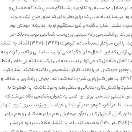
ه این جایگاه برسد. در ۱۹۵۷، در خطابه‌ای در مقابل موسسه روانکاوی در شیکاگو مدعی شد که همدلی و
دود می‌سازند، ادعایی که برای نظریه‌ای که هنوز طرح نشده بود،
همیده نشد. اشاره ناگفته و غیرمستقیم او به اندیشه خودش بود
نی در یک روانشناسی رانه مبتنی بر زیست شناسی نیست، بلکه در
عوض می‌تواند نظریه بالینی خود را بر وضعیت تحلیلی بنا نهد. با این سرآغاز نسبتاً ساده، کوهوت (۱۹۶۶)، (۱۹۶۸) اقدام به انت
این که این انتقال‌ها را چگونه می‌توان شناسایی و تعبیر کرده و به
نتقال متقابل که می‌توان نسبت به این ترکیبات انتقالی خاص انتظار
بل چطور خودشان می‌توانند کارکرد تشخیصی داشته باشند اشاره کرد.
کل این دستاورد‌ها در نخستین کتاب کوهوت، تحلیل خود (۱۹۷۱)، به طور کامل‌تری شرح داده شده‌اند. جهان روانکاوی با علاقه و
ه معدود واکنش‌های جنجالی و منفی هم وجود داشت. به کوهوت به
 تحلیلی مناسب برای آن اغلب به عنوان شخصی نگاه می‌شد که
. ظاهراً خود کوهوت در آن زمان خواستار چیز بیشتری نبود. تنها با
ظور قابل قبول‌تر کردن نوآوری‌هایش هم برای همکاران و هم برای
خودش را به مثابه «ریختن شراب تازه در بطری‌های قدیمی» (۱۹۸۴، ص.۱۱۴) توصیف کند. اما با انتشار مقالات درباره خروش
رخاشگری ویرانگر به جای این که به عنوان یک رانه ذاتی دیده شود، به مثابه واکنشی در