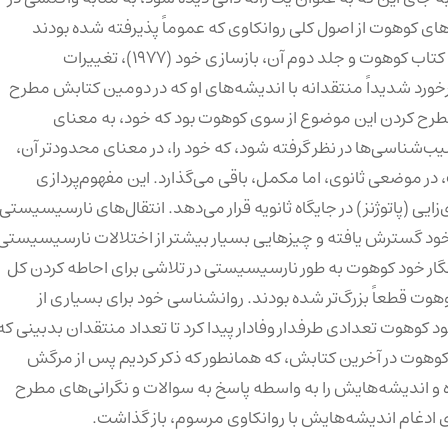
های کوهوت از اصول کلی روانکاوی که عموماً پذیرفته شده بودند
منحرف می‌شود، چنانکه در سال‌های بین انتشار نخستین کتاب کوهوت و جلد دوم آن، بازسازی خود (۱۹۷۷)، تغییرات
رخورد شدیداً منتقدانه با اندیشه‌های او که در دومین کتابش مطرح
، مطرح کردن این موضوع از سوی کوهوت بود که خود، به معنای
ب‌شناسی‌ها در نظر گرفته شود، که خود را، در معنای محدود‌تر آن،
ر موضعی ثانوی، اما مکمل، باقی می‌گذارد. این مفهوم‌پردازی
زایی (پاتوژنز) در جایگاه ثانویه قرار می‌دهد. انتقال‌های نارسیسیستی
ی خود گسترش یافته و چیزهایی بسیار بیشتر از اختلالات نارسیسیستی
 انگار خود کوهوت به طور نارسیسیستی در تلاشی برای احاطه کردن کل
وت قطعاً بزرگ‌تر شده بودند. روانشناسی خود برای بسیاری از
د کوهوت تعدادی طرفدار وفادار پیدا کرد تا تعداد منتقدان بدبینی که
. کوهوت در آخرین کتابش، که همانطور که ذکر کردیم پس از مرگش
 اندیشه‌هایش را به واسطه پاسخ به سوالات و نگرانی‌‌های مطرح
دغام اندیشه‌هایش با روانکاوی مرسوم، باز گذاشت.