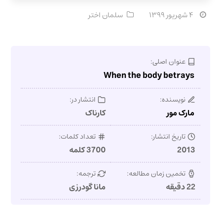
۴ شهریور ۱۳۹۹
سلمان اختر
عنوان اصلی:
When the body betrays
نویسنده:
انتشار در:
مارک مور
کارناک
تاریخ انتشار:
تعداد کلمات:
2013
3700 کلمه
تخمین زمان مطالعه:
ترجمه:
22 دقیقه
مانا گودرزی