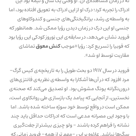
نه در زمان مشاهده‌ی آن. او وقتی یک سال و نیمه بود این
ادراک را تجربه کرد؛ درک او از این ادراک به تعویق افتاده بود، اما
به واسطه‌ی رشد، برانگیختگی‌های جنسی و کندوکاو‌های
جنسی او این درک در زمان دیدن رؤیا ممکن شد. همانطور که
فروید نشان می‌دهد، در سابقه‌ی این نِوروز کودکی این رؤیا بود
که فوبیا را تسریع کرد: رؤیا «موجب
کنش معوق
تماشای
مقاربت توسط او شد».
فروید در سال ۱۹۱۷ دو بحث طویل را به تاریخچه‌ی کیس گرگ-
مرد افزود که در آن‌ها آشکارا به واسطه‌ی نظریه‌ی فانتزی‌های
درون‌نگرانه یونگ مشوش بود. او تصدیق می‌کند که صحنه‌ی
نخستین، از آنجایی که پیامد یک بازسازی طی روانکاوی است،
ممکن است در واقع توسط خود سوژه ساخته شده باشد. اما
با وجود این مصرانه مدعی است که ادراکات حداقل باید چند
نشانه را فراهم کرده باشند – ولو چیزی بیشتر از جفت‌گیری
سگ‌ها نباشد. علاوه بر این -مهم تر از همه- فروید زمانی که