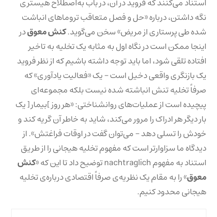
استناد می‌کنند که فروید در آن، در باب به‌اصطلاح هیستری
نگه داشتن، درباره «حل و فصل متعاقب تروماهای انباشت
شده طی پرستاری از مریض» سخن می‌گوید.
کنش معوق
در
اینجا ممکن است در نگاه اول به مثابه یک تخلیه به تاخیر
افتاده تلقی شود، اما باید توجه داشته باشیم که از نظر فروید
یک بازنگری واقعی دخیل است – یک «فعالیت یادآوری» که
صرفاً تخلیه تنش انباشته شده نیست بلکه مجموعه‌ای
پیچیده است از عملیات‌های روانشناختی: «هر روز ]بیمار[ یک
بار دیگر هر ادراک را مرور می‌کند، شاید به خاطر آن گریه کند و
خودش را تسلی دهد – می‌توان گفت در اوقات فراغتش». از
دیدگاه ما سزاوارتر است که مفهوم تخلیه هیجانی را از طریق
استناد به مفهوم nachtraglich توضیح داد تا این که «
کنش
معوق
» را به مقام یک نظریه‌ی صرفاً اقتصادی درباره‌ی تخلیه
هیجانی محدود کنیم.