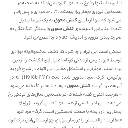
از این نظر، تنها وقوع صحنه‌ی ثانوی می‌تواند به صحنه‌ی
نخستین نیروی بیماری‌زا ببخشد: «… خاطره‌ای واپس‌رانی
می‌شود که تنها از طریق
کنش معوق
به یک تروما تبدیل
شده». بنابراین اندیشه‌ی
کنش معوق
وابستگی تنگاتنگی به
صورت‌بندی فرویدی اندیشه دفاع دارد: نظریه‌ی اغوا.
ممکن است این ایراد وارد شود که کشف سکسوالیته نوزادی
توسط فروید پس از مدتی کوتاه، اعتبار این انگاشت را از بین
برده است. موثرترین استدلال مقابل این اتهام در شرح فروید
بر کیس «گرگ-مرد» تدوین شده است (1918b ]۱۹۱۴[)، که در
آن همین فرایند
کنش معوق
بارها و بارها برانگیخته می‌شود
– هرچند اکنون گفته شده که در نخستین سال‌های کودکی رخ
می‌دهد. این امر بخشی از هسته‌ی تحلیل فروید از رؤیای
بیماری‌زا در رابطه با صحنه نخستین است: گرگ-مرد تنها
«مقاربت» والدینش را در زمان رؤیای چهار سالگی‌اش درک کرد،