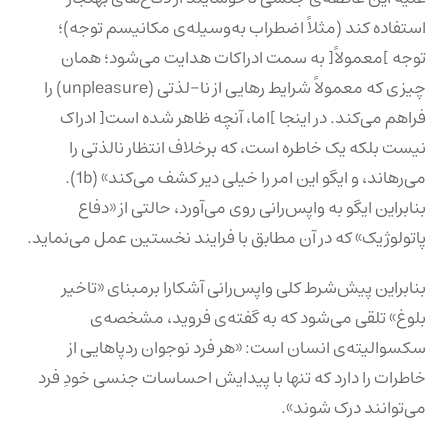
استفاده کند (مثلاً اضطراب به‌وسیله‌ی مکانیسم توجه)؛
توجه ]معمولاً[ به سمت ادراکات هدایت می‌شود؛ همان
چیزی که معمولاً شرایط رهایی از نا-لذتی (unpleasure) را
فراهم می‌کند. در اینجا ]اما، آنچه ظاهر شده است[ ادراک
نیست بلکه یک خاطره است، که برخلاف انتظار نالذتی را
می‌رهاند، و ایگو این امر را خیلی دیر کشف می‌کند» (1b).
بنابراین ایگو به واپس‌رانی روی می‌آورد، حالتی از «دفاع
پاتولوژیک» که در آن مطابق با فرایند نخستین عمل می‌نماید.
بنابراین پیش‌شرط کلی واپس‌رانی آشکارا برمبنای «تاخیر
بلوغ» تلقی می‌شود که به گفته‌ی فروید، مشخصه‌ی
سکسوالیته‌ی انسان است: «هر فرد نوجوان ردپاهایی از
خاطرات را دارد که تنها با پیدایش احساسات جنسی خودِ فرد
می‌توانند درک شوند».