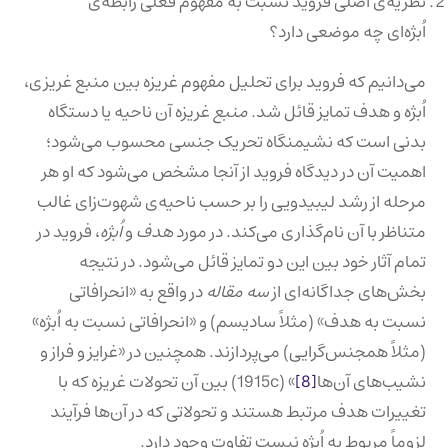
نظریه‌ی اصلی فروید نسبت به مفهوم فعلی رابطه‌ی
اُبژه‌ای چه موضعی دارد؟
می‌دانیم که فروید برای تحلیل مفهوم غریزه بین منبع غریزی،
اُبژه و هدف تمایز قائل شد.
منبع
غریزه آن ناحیه یا دستگاه
بدنی است که نشیمنگاه تحریک جنسی محسوب می‌شود؛
اهمیت آن در دیدگاه فروید از آنجا مشخص می‌شود که او هر
مرحله از رشد لیبیدویی را بر حسب ناحیه‌ی شهوت‌زای غالب
متناظر با آن نام‌گذاری می‌کند. در مورد
هدف
و
اُبژه
، فروید در
تمام آثار خود بین این دو تمایز قائل می‌شود. در نتیجه
بخش‌های جداگانه‌ای از
سه مقاله
در واقع به «انحرافاتی
نسبت به هدف» (مثلاً سادیسم) و «انحرافاتی نسبت به اُبژه»
(مثلاً همجنس‌گرایی) می‌پردازند. همچنین در «غرایز و فراز و
نشیب‌های آن‌ها
[8]
» (1915c) بین آن تحولات غریزه که با
تغییرات هدف مرتبط هستند و تحولاتی که در آن‌ها فرآیند
لزوماً مربوط به اُبژه نیست تفاوت وجود دارد.