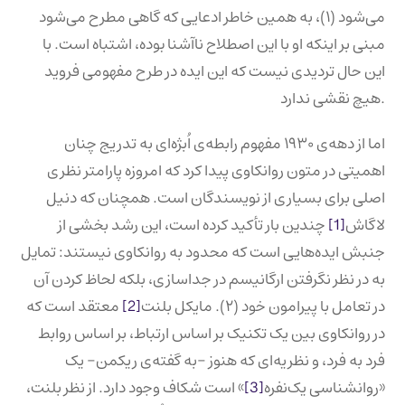
می‌شود (۱)، به همین خاطر ادعایی که گاهی مطرح می‌شود
مبنی بر اینکه او با این اصطلاح ناآشنا بوده، اشتباه است. با
این حال تردیدی نیست که این ایده در طرح مفهومی فروید
هیچ نقشی ندارد.
اما از دهه‌ی ۱۹۳۰ مفهوم رابطه‌ی اُبژه‌ای به تدریج چنان
اهمیتی در متون روانکاوی پیدا کرد که امروزه پارامتر نظری
اصلی برای بسیاری از نویسندگان است. همچنان که دنیل
لاگاش
[1]
چندین بار تأکید کرده است، این رشد بخشی از
جنبش ایده‌هایی است که محدود به روانکاوی نیستند: تمایل
به در نظر نگرفتن ارگانیسم در جداسازی، بلکه لحاظ کردن آن
در تعامل با پیرامون خود (۲). مایکل بلنت
[2]
معتقد است که
در روانکاوی بین یک تکنیک بر اساس ارتباط، بر اساس روابط
فرد به فرد، و نظریه‌ای که هنوز -به گفته‌ی ریکمن- یک
«روانشناسی یک‌نفره
[3]
» است شکاف وجود دارد. از نظر بلنت،