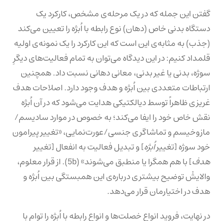
گفتن این جمله که در یک مرحله‌ی مشخص، کارکرد یک
دستگاه بدنی خاص (دهان) نوع رابطه با اُبژه را تعیین می‌کند
(جذب) به مثابه‌ی این است که این کارکرد را یک نمونه‌ی اولیه
قلمداد کنیم: در این دیدگاه می‌توان به تمام فعالیت‌های دیگرِ
سوژه، بدنی یا غیر بدنی، معانی دهانی نسبت داد. همچنین
ارتباطات متعددی بین اُبژه و هدف وجود دارد. اصلاحات هدف
غریزی ظاهراً توسط دیالکتیکی هدایت می‌شود که در آن اُبژه
نقش خاص خود را ایفا می‌کند؛ به خصوص در موارد سادیسم/
مازوخیسم و تماشاگری جنسی/عورت‌نمایی، «تغییر پیرامون
خود سوژه [تغییر
اُبژه
] و تبدیل فعالیت به انفعال [تغییر
هدف
] با هم همگرا یا منطبق می‌شوند» (5b). از قرار معلوم،
والایشْ توضیح بیشتری درباره‌ی این همبستگی بین اُبژه و
هدف در اختیارمان قرار می‌دهد.
در نهایت، فروید انواع خصلت‌ها و انواع رابطه با اُبژه را توام با