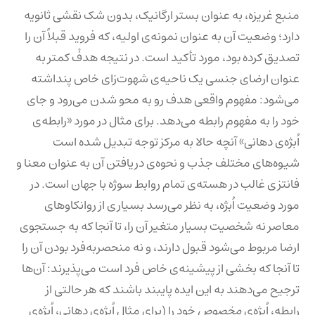
منبع غریزه، به عنوان بستر ارگانیک، بدون شک نقشی ثانویه
دارد؛ وضعیت آن به عنوان نمونه‌ی اولیه، که فروید قبلاً آن را
تصدیق کرده بود، مورد تأکید است. در نتیجه هدفْ کمتر به
عنوان ارضای جنسی یک ناحیه‌ی شهوت‌زای خاص پنداشته
می‌شود: مفهوم واقعی هدف رو به محو شدن می‌رود و جای
خود را به مفهوم رابطه می‌دهد. برای مثال در مورد «رابطه‌ی
اُبژه‌ی دهانی» آنچه حالا به مرکز توجه تبدیل شده است
شیوه‌های مختلف جذب و نحوه‌ی دریافتن آن به عنوان معنا و
فانتزی غالب در هسته‌ی تمام روابط سوژه با جهان است. در
مورد وضعیت اُبژه، به نظر می‌رسد بسیاری از روانکاوهای
معاصر نه شخصیت بسیار متغیر آن را، تا آنجا که به جستجوی
ارضا مربوط می‌شود قبول دارند، و نه منحصربه‌فرد بودن آن را
تا آنجا که بخشی از پیشینه‌ی خاص فرد است می‌پذیرند: آن‌ها
ترجیح می‌دهند به این ایده پایبند باشند که هر حالتی از
رابطه، اُبژه‌ی
مخصوص
خود را (برای مثال اُبژه‌ی دهانی، اُبژه‌ی