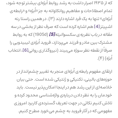
که از ۱۹۳۵ اصرار داشت به رشد روابط اُبژه‌ای بیشتر توجه شود،
تمام اصطلاحات و مفاهیم روانکاوانه به جز «اُبژه» و «رابطه‌ی
اُبژه‌ای» تنها به یک فرد اشاره دارند (۳). در همین راستا رنه
اشپیتز
[4]
هم اشاره کرده است که صرف نظر از بخشی در
سه
مقاله در باب نظریه‌ی سکسوالیته
[5]
(1905d) که به روابط
مشترک بین مادر و فرزند می‌پردازد، فروید اُبژه‌ی لیبیدویی را
صرفاً از نقطه نظر سوژه می‌بیند (نیروگذاری روانی
[6]
، انتخاب
اُبژه) (۴).
ارتقای مفهوم رابطه‌ی اُبژه‌ای منجر به تغییر چشم‌انداز در
حوزه‌های بالینی، تکنیکی و ژنتیکی شده است. حتی بیان
خلاصه‌ای از این رشد هم در اینجا امکان‌پذیر نیست. باید
خودمان را به نظر دادن درباره‌ی واژه‌شناسی محدود کرده و
تلاش کنیم نکاتی در جهت تعریف گسترده‌ی کاربرد امروزی
مفهومی که در آثار فروید به چشم می‌خورد مطرح کنیم.